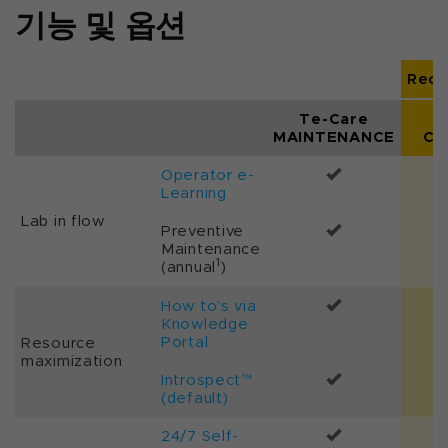
기능 및 옵션
Rec
Te-Care
T
MAINTENANCE
CO
Operator e-
Learning
Lab in flow
Preventive
Maintenance
1
(annual
)
How to’s via
Knowledge
Portal
Resource
maximization
Introspect™
(default)
24/7 Self-