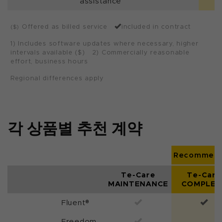
assistance
Offered as billed service
included in contract
($)
1) Includes software updates where necessary, higher
intervals available ($) 2) Commercially reasonable
effort, business hours
Regional differences apply
각 상품별 추천 계약
Recommen
Te-Care
Te-Care
MAINTENANCE
COMPLET
Fluent®
Freedom