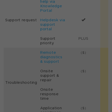
help via
Knowledge
Portal
Support request
Helpdesk via
support
portal
Support
PLUS
priority
Remote
($)
diagnostics
& support
Onsite
($)
support &
repair
Troubleshooting
Onsite
4
response
time
Application
($)